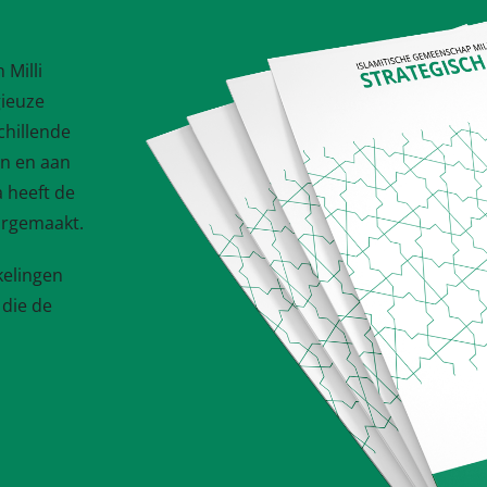
 Milli
gieuze
chillende
an en aan
 heeft de
orgemaakt.
kelingen
die de