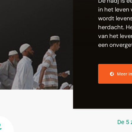
De hadj is e
in het leven
wordt levens
herdacht. He
van het leve
een onvergete
Meer i
De 5 