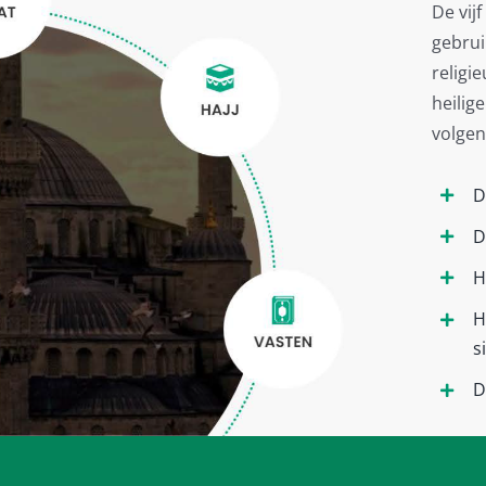
De vij
gebrui
religi
heilige
volgen
D
D
H
H
s
D