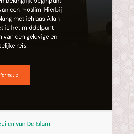
en belangrijk beginpunt
 van een moslim. Hierbij
lang met ichlaas Allah
t is het middelpunt
n van een gelovige en
lijke reis.
nformatie
zuilen van De Islam