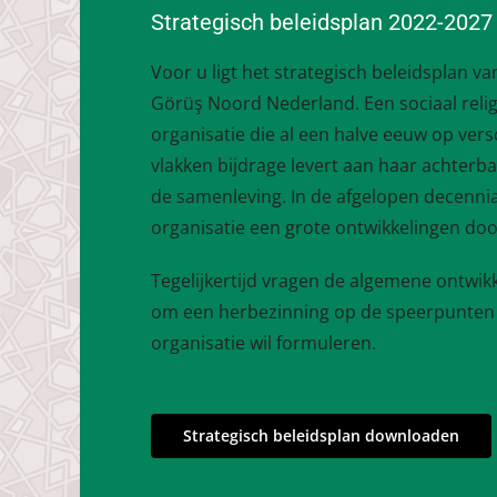
Strategisch beleidsplan 2022-2027
Voor u ligt het strategisch beleidsplan van
Görüş Noord Nederland. Een sociaal reli
organisatie die al een halve eeuw op vers
vlakken bijdrage levert aan haar achterb
de samenleving. In de afgelopen decennia
organisatie een grote ontwikkelingen do
Tegelijkertijd vragen de algemene ontwik
om een herbezinning op de speerpunten 
organisatie wil formuleren.
Strategisch beleidsplan downloaden