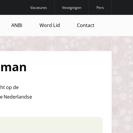
Vacatures
Vestigingen
Pers
ANBI
Word Lid
Contact
ahman
cht op de
 de Nederlandse