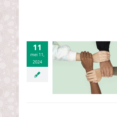
11
mei 11,
e mee met een
2024
rzoek tegen
discriminatie?
Geen categorie